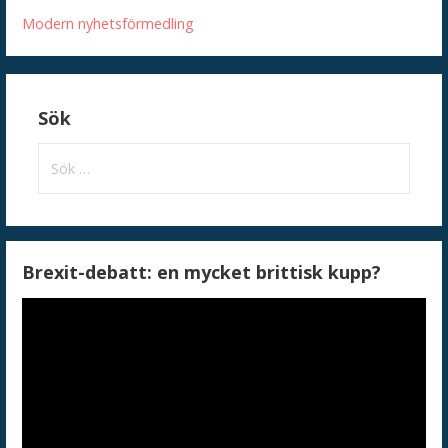
Modern nyhetsförmedling
Sök
Sök
efter:
Brexit-debatt: en mycket brittisk kupp?
Videospelare