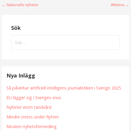
Inläggsnavigering
← Nationella nyheter
#Metoo →
Sök
Sök
efter:
Nya Inlägg
Så påverkar artificiell intelligens journalistiken i Sverige 2025
EU lägger sig i Sveriges snus
Nyheter inom tandvård
Mindre stress under flytten
Modern nyhetsförmedling