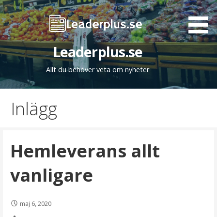
Gå
till
innehåll
Leaderplus.se
Allt du behöver veta om nyheter
Inlägg
Hemleverans allt
vanligare
maj 6, 2020